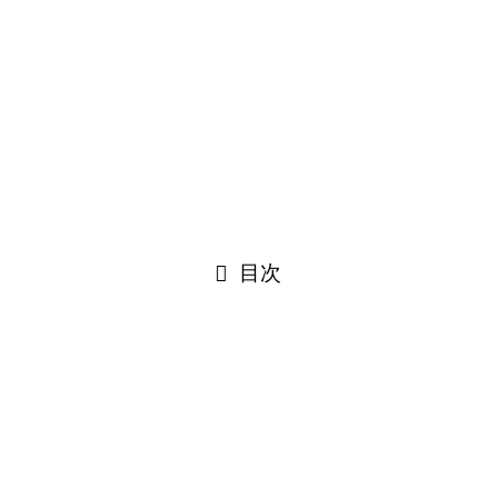
グループ企業
グループの概要
グループ企業一覧
事業内容
オフショア開発
Slackアプリ・プラグイン等販売
©
閉じる
目次
閉じる