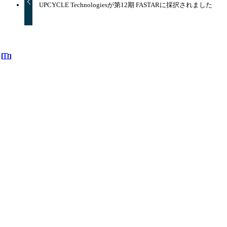
UPCYCLE Technologiesが第12期 FASTARに採択されました
Whats Appでお問い合わせ
ニュース•トピックス
Group
PNH
Upcycle
障害
メンテナンス
企業情報
代表者メッセージ
企業概要
沿革
グループ企業
グループの概要
グループ企業一覧
事業内容
オフショア開発
Slackアプリ・プラグイン等販売
採用情報