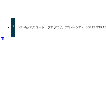
URLをコピーしました！
J-Bridgeエスコート・プログラム（マレーシア）「GREEN TRANS
Whats Appでお問い合わせ
ニュース•トピックス
Group
PNH
Upcycle
障害
メンテナンス
企業情報
代表者メッセージ
企業概要
沿革
グループ企業
グループの概要